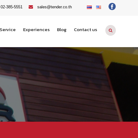
02-385-5551
sales@tender.co.th
Service
Experiences
Blog
Contact us