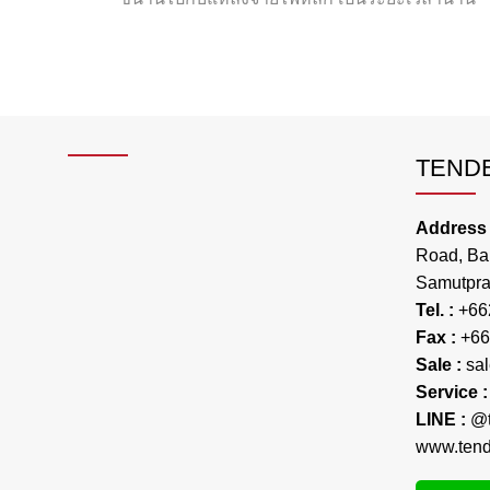
TENDE
Address 
Road, Ba
Samutpra
Tel. :
+66
Fax :
+66
Sale :
sa
Service 
LINE :
@t
www.tende