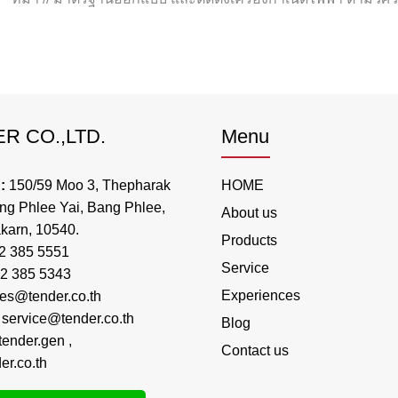
R CO.,LTD.
Menu
:
150/59 Moo 3, Thepharak
HOME
ng Phlee Yai, Bang Phlee,
About us
karn, 10540.
Products
2 385 5551
Service
2 385 5343
Experiences
les@tender.co.th
:
service@tender.co.th
Blog
ender.gen
,
Contact us
r.co.th